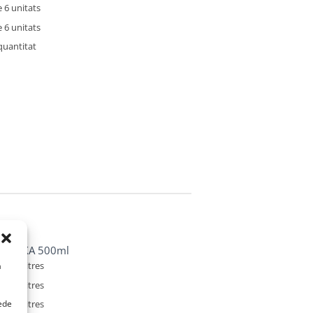
 6 unitats
 6 unitats
quantitat
titat
ADUIXA 500ml
e 20 litres
a
e 20 litres
uede
e 20 litres