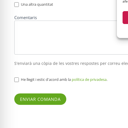
afe
Una altra quantitat
Una altra quantitat
Una
Comentaris
S'enviarà una còpia de les vostres respostes per correu ele
He llegit i estic d'acord amb la
política de privadesa
.
ENVIAR COMANDA