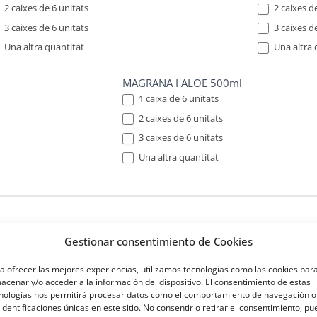
2 caixes de 6 unitats
2 caixes de
3 caixes de 6 unitats
3 caixes de
Una altra quantitat
Una altra 
 altra quantitat
Una altra quan
MAGRANA I ALOE 500ml
1 caixa de 6 unitats
2 caixes de 6 unitats
3 caixes de 6 unitats
Una altra quantitat
Una altra quantitat
Gestionar consentimiento de Cookies
IMONA I JENGIBRE 500ml
MANGO I M
1 Key Keg de 20 litres
1 Key Keg d
a ofrecer las mejores experiencias, utilizamos tecnologías como las cookies par
acenar y/o acceder a la información del dispositivo. El consentimiento de estas
2 Key Keg de 20 litres
2 Key Keg d
nologías nos permitirá procesar datos como el comportamiento de navegación o
 identificaciones únicas en este sitio. No consentir o retirar el consentimiento, p
3 Key Keg de 20 litres
3 Key Keg d