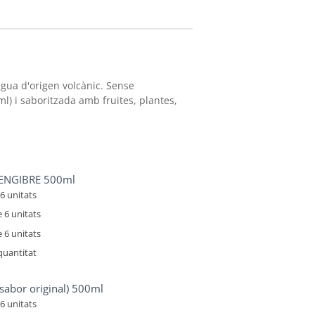
titat
gua d'origen volcànic. Sense
ml) i saboritzada amb fruites, plantes,
JENGIBRE 500ml
6 unitats
 6 unitats
 6 unitats
quantitat
titat
sabor original) 500ml
6 unitats