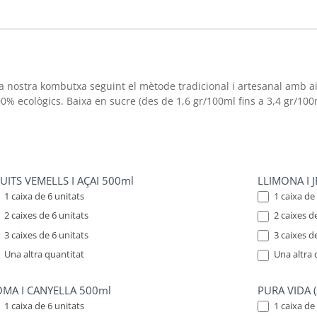
 altra quantitat
Una altra quan
nostra kombutxa seguint el mètode tradicional i artesanal amb ai
0% ecològics. Baixa en sucre (des de 1,6 gr/100ml fins a 3,4 gr/100
UITS VEMELLS I AÇAI 500ml
LLIMONA I 
1 caixa de 6 unitats
1 caixa de 
2 caixes de 6 unitats
2 caixes de
3 caixes de 6 unitats
3 caixes de
Una altra quantitat
Una altra 
 altra quantitat
Una altra quan
MA I CANYELLA 500ml
PURA VIDA (
1 caixa de 6 unitats
1 caixa de 