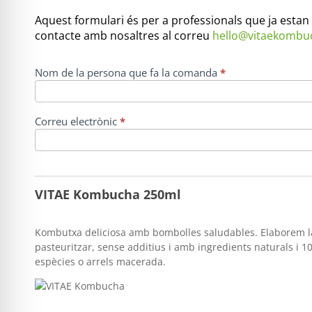
Aquest formulari és per a professionals que ja estan 
contacte amb nosaltres al correu
hello@vitaekombu
Nom de la persona que fa la comanda
*
Pedido
profesionales
Correu electrònic
*
VITAE Kombucha 250ml
Kombutxa deliciosa amb bombolles saludables. Elaborem la 
pasteuritzar, sense additius i amb ingredients naturals i 10
espècies o arrels macerada.