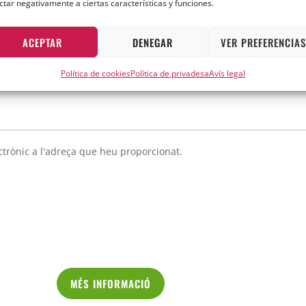
ctar negativamente a ciertas características y funciones.
Una altra quantitat
Una altra 
 altra quantitat
Una altra quan
ACEPTAR
DENEGAR
VER PREFERENCIA
Política de cookies
Política de privadesa
Avís legal
ctrònic a l'adreça que heu proporcionat.
MÉS INFORMACIÓ