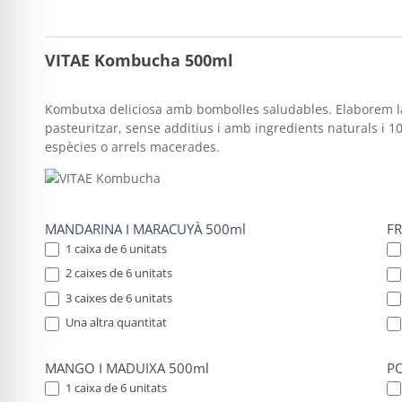
Una altra quantitat
Una
VITAE Kombucha 500ml
Kombutxa deliciosa amb bombolles saludables. Elaborem la 
pasteuritzar, sense additius i amb ingredients naturals i 10
espècies o arrels macerades.
MANDARINA I MARACUYÀ 500ml
FR
1 caixa de 6 unitats
2 caixes de 6 unitats
3 caixes de 6 unitats
Una altra quantitat
Una altra quantitat
Una
MANGO I MADUIXA 500ml
PO
1 caixa de 6 unitats